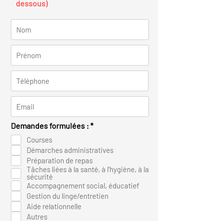
dessous)
O
Demandes formulées :
*
b
Courses
l
i
Démarches administratives
g
Préparation de repas
a
Tâches liées à la santé, à l'hygiène, à la
t
sécurité
o
Accompagnement social, éducatief
i
Gestion du linge/entretien
r
e
Aide relationnelle
Autres