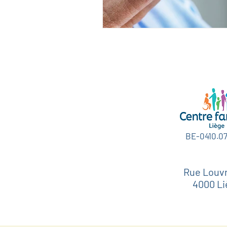
BE-0410.0
Rue Louvr
4000 Li