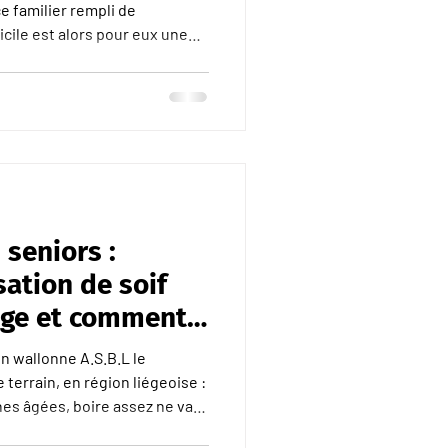
ce familier rempli de
cile est alors pour eux une
t psychologique et physique.
vous présente les bénéfices
r
nior peut garder ses habitudes
e son café sur son balcon,
 seniors :
sation de soif
âge et comment
nne âgée à boire
on wallonne A.S.B.L le
 terrain, en région liégeoise :
s âgées, boire assez ne va
ligence. Non pas par mauvaise