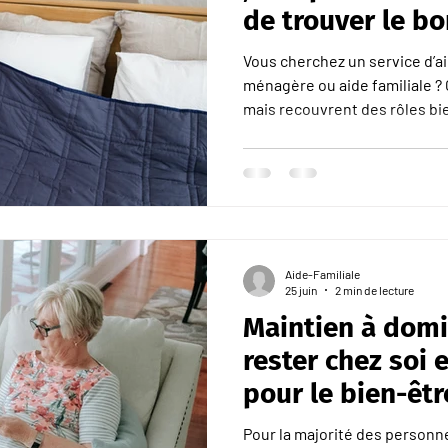
de trouver le bo
Vous cherchez un service d’ai
ménagère ou aide familiale ?
mais recouvrent des rôles bie
Familial de Liège vous éclair
complémentaires, leurs missi
avantages respectifs. Deux métiers, deux formations La
principale différence entre 
familiale réside dans l’étendu
formation. · L’aide-ménagè
Aide-Familiale
25 juin
2 min de lecture
Maintien à domi
rester chez soi 
pour le bien-êtr
Pour la majorité des personn