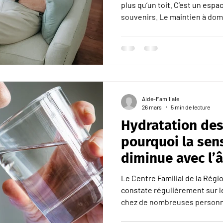
plus qu’un toit. C’est un espa
souvenirs. Le maintien à domi
véritable source de réconfor
Le Centre Familial de Liège 
liés au fait de vieillir chez soi. Préserver ses repères pou
mieux vieillir Chez lui, un se
et son rythme de vie : prendr
cultiver son jardin,
Aide-Familiale
26 mars
5 min de lecture
Hydratation des
pourquoi la sen
diminue avec l’
aider une perso
Le Centre Familial de la Régi
suffisamment
constate régulièrement sur le
chez de nombreuses personne
plus de soi. Non pas par nég