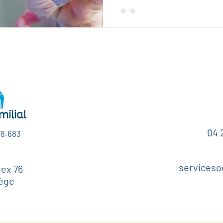
volonté. Mais parce qu’avec l’
repères bougent, et cette pet
appelle la soif devient parfo
C’est d’ailleurs ce qui rend le
personne âgée peut vous dir
04 
78.683
serviceso
ex 76
ège