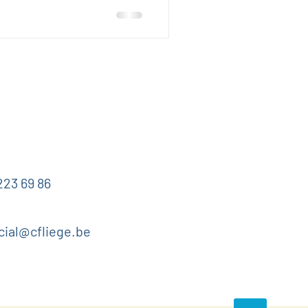
âge, le corps change, les
ite alerte intérieure qu’on
is beaucoup plus discrète.
 sujet si trompeur. Une
e qu
223 69 86
cial@cfliege.be