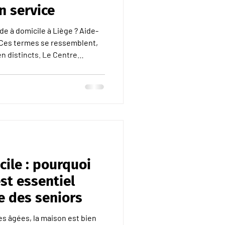
n service
de à domicile à Liège ? Aide-
 Ces termes se ressemblent,
n distincts. Le Centre
e sur ces deux services
ons spécifiques et leurs
une aide-ménagère et une aide
e de leurs missions et de leur
cile : pourquoi
est essentiel
e des seniors
es âgées, la maison est bien