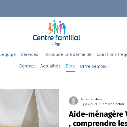
L’équipe
Services
Introduire une demande
Questions fré
Contact
Actualités
Blog
Offre d'emploi
Aide-Familiale
il y a 7 jours
2 min de lecture
Aide-ménagère V
, comprendre les