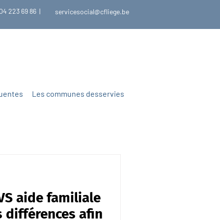
04 223 69 86
|
servicesocial@cfliege.be
quentes
Les communes desservies
S aide familiale
 différences afin