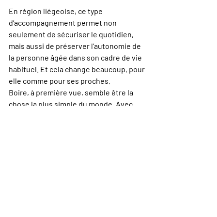
En région liégeoise, ce type 
d’accompagnement permet non 
seulement de sécuriser le quotidien, 
mais aussi de préserver l’autonomie de 
la personne âgée dans son cadre de vie 
habituel. Et cela change beaucoup, pour 
elle comme pour ses proches.
Boire, à première vue, semble être la 
chose la plus simple du monde. Avec 
l’âge, ce n’est plus toujours vrai. 
Derrière un verre laissé intact, il peut y 
avoir de la fatigue, de l’oubli, de la peur, 
une perte de repères ou tout 
simplement un corps qui n’envoie plus 
le bon signal au bon moment. 
Comprendre cela, c’est déjà mieux 
accompagner.